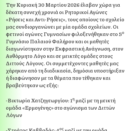
Την Κυριακή 30 Μαρτίου 2026 έλαβαν χώρα για
δέκατη συνεχή χρονιά οι Ρητορικοί Αγώνες
«Ρήσεις και Αντι-Ρήσεις», τους οποίους το σχολείο
μας συνδιοργανώνει με μία ομάδα σχολείων. Οι
ο
φετινοί αγώνες Γυμνασίων φιλοξενήθηκαν στο 5
Γυμνάσιο Παλαιού Φαλήρου και οι μαθητές
διαγωνίστηκαν στην Εκφραστική Ανάγνωση, στον
Αυθόρμητο Λόγο και σε μεικτές ομάδες στους
Διττούς Λόγους. Οι συμμετέχοντες μαθητές μας
χάρηκαν από τη διαδικασία, δημόσια υποστήριξαν
ή διαφώνησαν με τα θέματα που τέθηκαν και
βραβεύτηκαν ως εξής:
η
-Βικτωρία Χατζηγεωργίου: 1
μαζί με τη μεικτή
ομάδα «Ερμογένης» στο αγώνισμα των Διττών
Λόγων
ος
-Στράτος Καββαδάς: 4
μαζί με την ομάδα