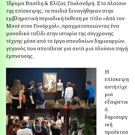
Ίδρυμα Βασίλη & Ελίζας Γουλανδρή. Στο πλαίσιο
της επίσκεψης, τα παιδιά ξεναγήθηκαν στην
εμβληματική περιοδική έκθεση με τίτλο
«Από τον
Μονέ στον Γουόρχολ»
, πραγματοποιώντας ένα
μοναδικό ταξίδι στην ιστορία της σύγχρονης
τέχνης μέσα από τα έργα σπουδαίων δημιουργών,
γεγονός που αποτέλεσε για αυτά μια πλούσια πηγή
έμπνευσης.
Η
επίσκεψη
αυτή είχε
μια
εξαιρετικ
ά
δημιουργ
ική
προέκτασ