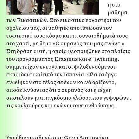
η στο
μάθημα
των Εικαστικών. Στο εικαστικό εργαστήρι του
σχολείου μας, οι μαθητές αποτύπωσαν τον
εσωτερικό τους κόσμο και τα συναισθήματά τους
στο χαρτί, με θέμα
«Ο ουρανός που μας ενώνει»
.
Στη δράση αυτή, η οποία υλοποιήθηκε στο πλαίσιο
του προγράμματος
Erasmus και
e
–
twinning
,
συμμετείχαν ενεργά και οι φιλοξενούμενοι
εκπαιδευτικοί από την Ισπανία. Όλα τα έργα
ενώθηκαν στο τέλος σε έναν κοινό ορίζοντα,
αποδεικνύοντας ότι ο ουρανός και η τέχνη
αποτελούν μια παγκόσμια γλώσσα που γεφυρώνει
τις κουλτούρες και ενώνει τους ανθρώπους.
Υπεύθυνη καθηγήτρια: Φανή Δαμιανάκη