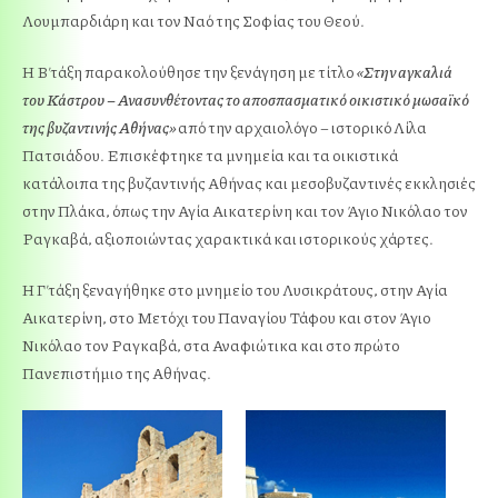
Λουμπαρδιάρη και τον Ναό της Σοφίας του Θεού.
Η Β΄ τάξη παρακολούθησε την ξενάγηση με τίτλο
«Στην αγκαλιά
του Κάστρου – Ανασυνθέτοντας το αποσπασματικό οικιστικό μωσαϊκό
της βυζαντινής Αθήνας»
από την αρχαιολόγο – ιστορικό Λίλα
Πατσιάδου. Επισκέφτηκε τα μνημεία και τα οικιστικά
κατάλοιπα της βυζαντινής Αθήνας και μεσοβυζαντινές εκκλησιές
στην Πλάκα, όπως την Αγία Αικατερίνη και τον Άγιο Νικόλαο τον
Ραγκαβά, αξιοποιώντας χαρακτικά και ιστορικούς χάρτες.
Η Γ΄ τάξη ξεναγήθηκε στο μνημείο του Λυσικράτους, στην Αγία
Αικατερίνη, στο Μετόχι του Παναγίου Τάφου και στον Άγιο
Νικόλαο τον Ραγκαβά, στα Αναφιώτικα και στο πρώτο
Πανεπιστήμιο της Αθήνας.