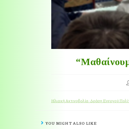
“Μαθαίνουμ
Ηλιακή Ακτινοβολία- Δράση Ενεργού Πολί
YOU MIGHT ALSO LIKE