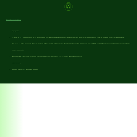
Πρότυπο Γυμνάσιο Αναβρύτων
Αρχική σελίδα
Το Σχολείο μας
–>
Η Ιστορία του Σχολείου μας,
Οι Προτεραιότητές μας
,
ΕΠΕΣ,
Διεύθυνση και Διδακτικό προσωπικό,
Εσωτερικός Κανονισμός,
Αξιολόγηση,
Οι εγκαταστάσεις μας,
Οι εκδόσεις μας,
Λευκώματα,
Σύλλογος Γονέων και Κηδεμόνων
Σχολική Ζωή
–>
Όμιλοι,
Προγράμματα,
Έρευνα και Καινοτομία,
Μαθητικές κοινότητες,
Αθλητισμός,
Τέχνες,
Εργαστήρια Δεξιοτήτων,
Βραβεία,
Αδελφοποιήσεις,
Σχολείο UNESCO,
Ευρωπαϊκά Προγράμματα,
Δράσεις Εθελοντισμού,
Ημερολόγιο δράσεων,
Social, Youtube κανάλι
Εισαγωγή στο ΠΓΑ
–>
Ανακοινώσεις για εισαγωγή,
Διαδικασία για Α΄ Γυμνασίου,
Διαδικασία για Β’ και Γ’ Γυμνασίου,
Θεσμικό Πλαίσιο εισαγωγής
Νέα, Ανακοινώσεις
Πρόσβαση, Επικοινωνία
–>
Επικοινωνία,
Πρόσβαση