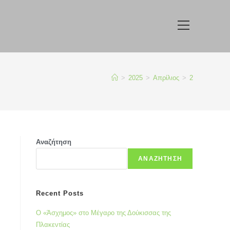
>
2025
>
Απρίλιος
>
2
Αναζήτηση
ΑΝΑΖΉΤΗΣΗ
Recent Posts
Ο «Άσχημος» στο Μέγαρο της Δούκισσας της
Πλακεντίας