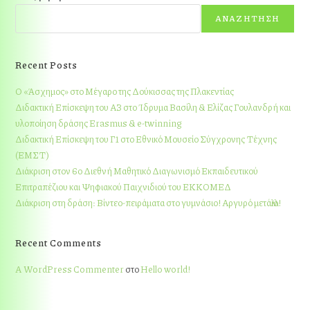
ΑΝΑΖΉΤΗΣΗ
Recent Posts
Ο «Άσχημος» στο Μέγαρο της Δούκισσας της Πλακεντίας
Διδακτική Επίσκεψη του Α3 στο Ίδρυμα Βασίλη & Ελίζας Γουλανδρή και
υλοποίηση δράσης Erasmus & e-twinning
Διδακτική Επίσκεψη του Γ1 στο Εθνικό Μουσείο Σύγχρονης Τέχνης
(ΕΜΣΤ)
Διάκριση στον 6ο Διεθνή Μαθητικό Διαγωνισμό Εκπαιδευτικού
Επιτραπέζιου και Ψηφιακού Παιχνιδιού του ΕΚΚΟΜΕΔ
Διάκριση στη δράση: Βίντεο-πειράματα στο γυμνάσιο! Αργυρό μετάλλιο!
Recent Comments
A WordPress Commenter
στο
Hello world!