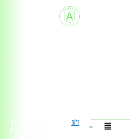
__
_
_
_
Πρότυπο
_
_
_
Γυμνάσιο
Αναβρύτ